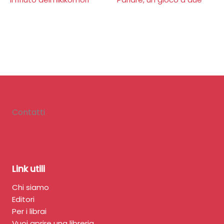
Contatti
amministrazione@promobigs.it
351 391 6574
Link utili
Chi siamo
Editori
Per i librai
Vuoi aprire una libreria